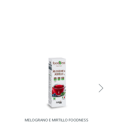
MELOGRANO E MIRTILLO FOODNESS
ZENZERO E