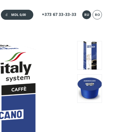
+373 67 33-33-33
RU
RO
MDL 0,00